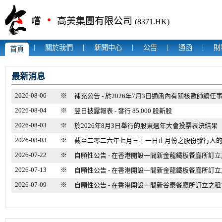
‧
嚐
高美集團有限公司
(8371.HK)
|
|
|
|
|
關於我們
新聞中心
公告
通函
財
首頁
最新消息
2026-08-06
※
補充公告 - 於2026年7月3日通函內有關核數師續任
2026-08-04
※
翌日披露報表 - 發行 85,000 股新股
2026-08-03
※
於2026年8月3日舉行的股東週年大會投票表決結果
2026-08-03
※
截至二零二六年七月三十一日止月份之股份發行人
2026-07-22
※
自願性公告 - 在香港開設一間新金龍鐵板餐廳所訂
2026-07-13
※
自願性公告 - 在香港開設一間新金龍鐵板餐廳所訂
2026-07-09
※
自願性公告 - 在香港開設一間新谷泰餐廳所訂立之